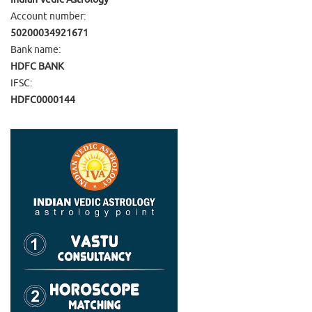
Account number:
50200034921671
Bank name:
HDFC BANK
IFSC:
HDFC0000144