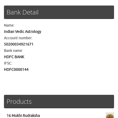
Bank Detail
Name:
Indian Vedic Astrology
Account number:
50200034921671
Bank name:
HDFC BANK
IFSC:
HDFC0000144
Products
16 Mukhi Rudraksha