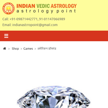
Skip
to
content
Call: +91-09871442771, 91-01147066989
Email:
indianastrropoint@gmail.com
Home
Shop
Games
अमेरिकन डॉयमंड