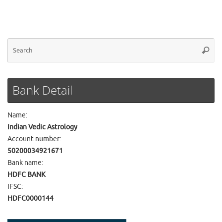
Se
Searc
for
Bank Detail
Name:
Indian Vedic Astrology
Account number:
50200034921671
Bank name:
HDFC BANK
IFSC:
HDFC0000144