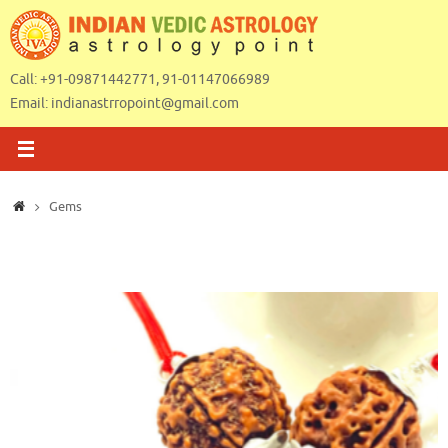
Skip
to
content
Call: +91-09871442771, 91-01147066989
Email:
indianastrropoint@gmail.com
Home
Gems