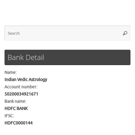
Se
Searc
for
Bank Detail
Name:
Indian Vedic Astrology
Account number:
50200034921671
Bank name:
HDFC BANK
IFSC:
HDFC0000144