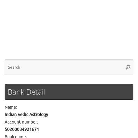
Se
Searc
for
Bank Detail
Name:
Indian Vedic Astrology
Account number:
50200034921671
Bank name: