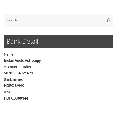
Se
Searc
for
Bank Detail
Name:
Indian Vedic Astrology
Account number:
50200034921671
Bank name:
HDFC BANK
IFSC:
HDFC0000144