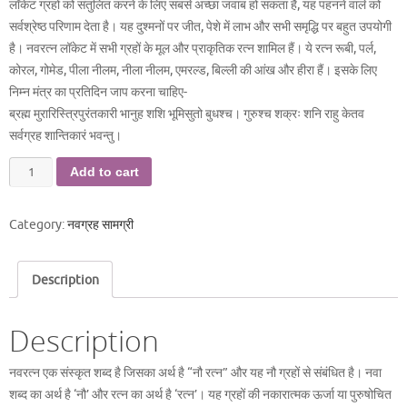
लॉकेट ग्रहों को संतुलित करने के लिए सबसे अच्छा जवाब हो सकता है, यह पहनने वाले को
सर्वश्रेष्ठ परिणाम देता है। यह दुश्मनों पर जीत, पेशे में लाभ और सभी समृद्धि पर बहुत उपयोगी
है। नवरत्न लॉकेट में सभी ग्रहों के मूल और प्राकृतिक रत्न शामिल हैं। ये रत्न रूबी, पर्ल,
कोरल, गोमेड, पीला नीलम, नीला नीलम, एमरल्ड, बिल्ली की आंख और हीरा हैं। इसके लिए
निम्न मंत्र का प्रतिदिन जाप करना चाहिए-
ब्रह्म मुरारिस्त्रिपुरंतकारी भानुह शशि भूमिसुतो बुधश्च। गुरुश्च शक्रः शनि राहु केतव
सर्वग्रह शान्तिकारं भवन्तु।
नवरत्न
Add to cart
रुद्राक्ष
लॉकेट
Category:
नवग्रह सामग्री
quantity
Description
Description
नवरत्न एक संस्कृत शब्द है जिसका अर्थ है “नौ रत्न” और यह नौ ग्रहों से संबंधित है। नवा
शब्द का अर्थ है ‘नौ’ और रत्न का अर्थ है ‘रत्न’। यह ग्रहों की नकारात्मक ऊर्जा या पुरुषोचित