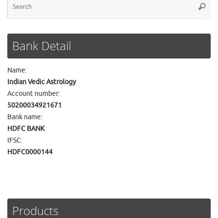
Searc
for
Bank Detail
Name:
Indian Vedic Astrology
Account number:
50200034921671
Bank name:
HDFC BANK
IFSC:
HDFC0000144
Products