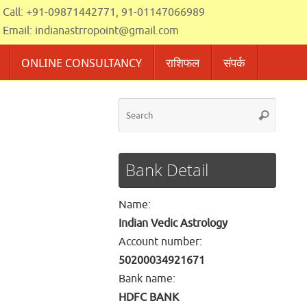
Call: +91-09871442771, 91-01147066989
Email:
indianastrropoint@gmail.com
ONLINE CONSULTANCY
राशिफल
संपर्क
Searc
Search
for:
Bank Detail
Name:
Indian Vedic Astrology
Account number:
50200034921671
Bank name:
HDFC BANK