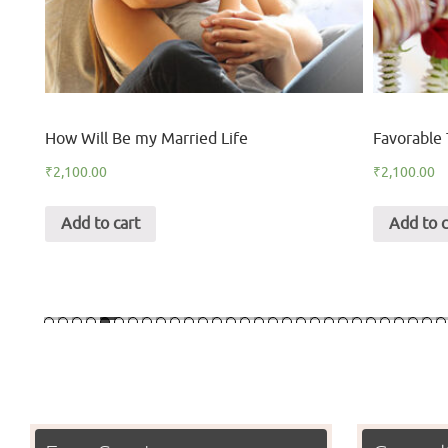
ion
How Will Be my Married Life
Favorable 
₹
2,100.00
₹
2,100.00
Add to cart
Add to c