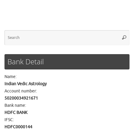
Se
Searc
for
Bank Detail
Name:
Indian Vedic Astrology
Account number:
50200034921671
Bank name:
HDFC BANK
IFSC:
HDFC0000144