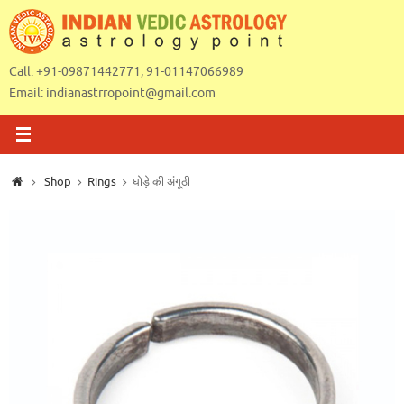
Skip
to
content
Call: +91-09871442771, 91-01147066989
Email:
indianastrropoint@gmail.com
Home
Shop
Rings
घोड़े की अंगूठी