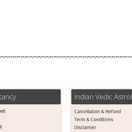
tancy
Indian Vedic Astro
मर्श
Cancellation & Refund
Term & Conditions
्श
Disclaimer