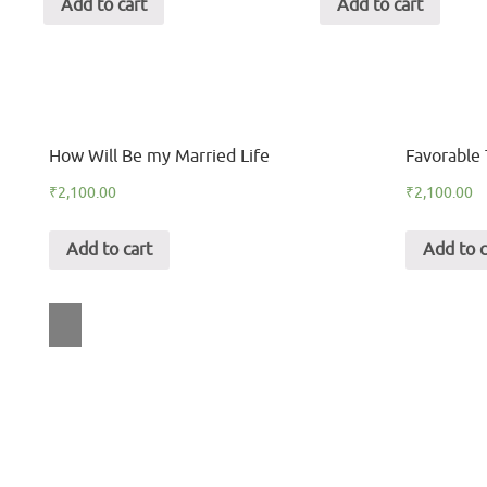
Add to cart
Add to cart
ion
How Will Be my Married Life
Favorable 
₹
2,100.00
₹
2,100.00
Add to cart
Add to c