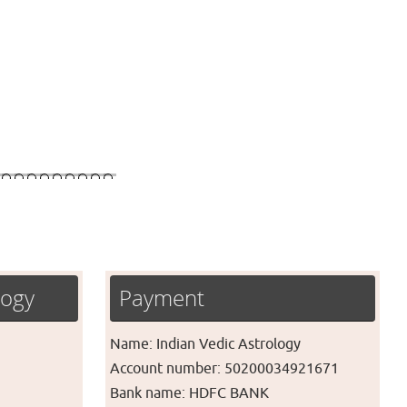
logy
Payment
Name: Indian Vedic Astrology
Account number: 50200034921671
Bank name: HDFC BANK