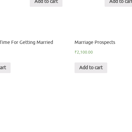
Add to cart
Add to car
Time For Getting Married
Marriage Prospects
₹
2,100.00
art
Add to cart