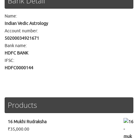
Bank Detail
Name:
Indian Vedic Astrology
Account number:
50200034921671
Bank name:
HDFC BANK
IFSC:
HDFC0000144
Products
16 Mukhi Rudraksha
₹
35,000.00