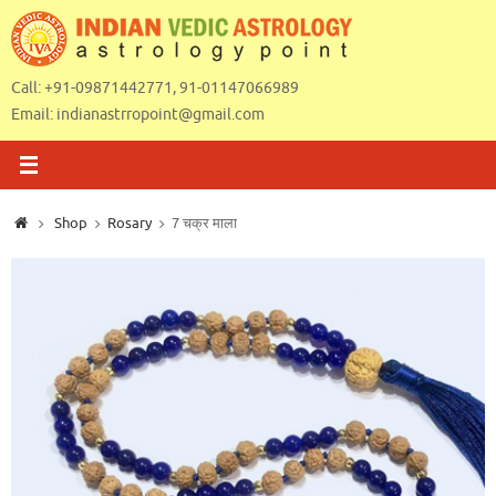
Skip
to
content
Call: +91-09871442771, 91-01147066989
Email:
indianastrropoint@gmail.com
Home
Shop
Rosary
7 चक्र माला