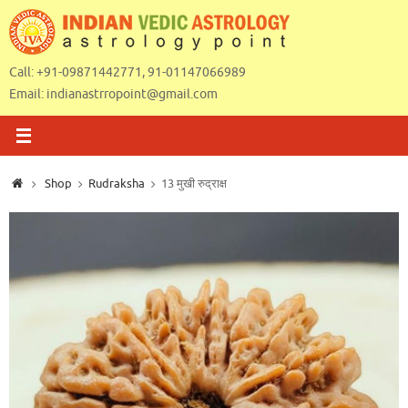
Skip
to
content
Call: +91-09871442771, 91-01147066989
Email:
indianastrropoint@gmail.com
Home
Shop
Rudraksha
13 मुखी रुद्राक्ष