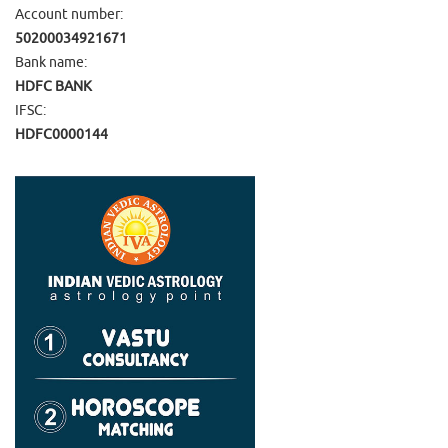
Account number:
50200034921671
Bank name:
HDFC BANK
IFSC:
HDFC0000144