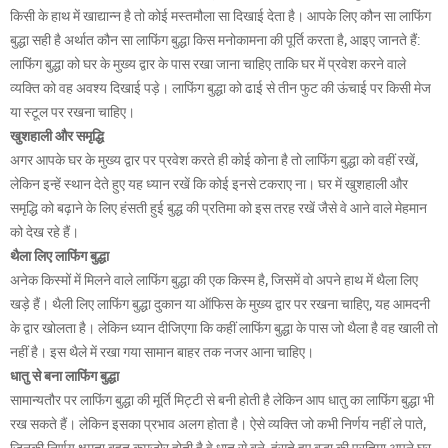
किसी के हाथ में खाद्यान्न है तो कोई मस्तमौला सा दिखाई देता है। आपके लिए कौन सा लाफिंग
बुद्धा सही है अर्थात कौन सा लाफिंग बुद्धा किस मनोकामना की पूर्ति करता है, आइए जानते हैं:
लाफिंग बुद्धा को घर के मुख्य द्वार के पास रखा जाना चाहिए ताकि घर में प्रवेश करने वाले
व्यक्ति को वह अवश्य दिखाई पड़े। लाफिंग बुद्धा को ढाई से तीन फुट की ऊंचाई पर किसी मेज
या स्टूल पर रखना चाहिए।
खुशहाली और समृद्धि
अगर आपके घर के मुख्य द्वार पर प्रवेश करते ही कोई कोना है तो लाफिंग बुद्धा को वहीं रखें,
लेकिन इन्हें स्थान देते हुए यह ध्यान रखें कि कोई इनसे टकराए ना। घर में खुशहाली और
समृद्धि को बढ़ाने के लिए हंसती हुई बुद्ध की प्रतिमा को इस तरह रखें जैसे वे आने वाले मेहमान
को देख रहे हैं।
थैला लिए लाफिंग बुद्धा
अनेक किस्मों में मिलने वाले लाफिंग बुद्धा की एक किस्म है, जिसमें वो अपने हाथ में थैला लिए
खड़े हैं। थैली लिए लाफिंग बुद्धा दुकान या ऑफिस के मुख्य द्वार पर रखना चाहिए, यह आमदनी
के द्वार खोलता है। लेकिन ध्यान दीजिएगा कि कहीं लाफिंग बुद्धा के पास जो थैला है वह खाली तो
नहीं है। इस थैले में रखा गया सामान बाहर तक नजर आना चाहिए।
धातु से बना लाफिंग बुद्धा
सामान्यतौर पर लाफिंग बुद्धा की मूर्ति मिट्टी से बनी होती है लेकिन आप धातु का लाफिंग बुद्धा भी
रख सकते हैं। लेकिन इसका प्रभाव अलग होता है। ऐसे व्यक्ति जो कभी निर्णय नहीं ले पाते,
जिनकी निर्णय क्षमता बहुत कमजोर होती है वे धातु से बने, हंसते हुए बुद्धा की प्रतिमा अपने घर