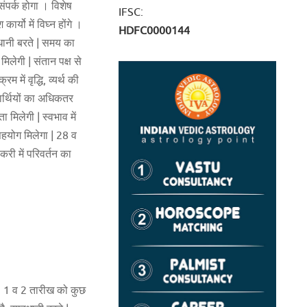
संपर्क होगा । विशेष
IFSC:
र्यो में विघ्न होंगे ।
HDFC0000144
वधानी बरते | समय का
मिलेगी | संतान पक्ष से
 में वृद्धि, व्यर्थ की
यार्थियों का अधिकतर
 मिलेगी | स्वभाव में
 सहयोग मिलेगा | 28 व
री में परिवर्तन का
ी | 1 व 2 तारीख को कुछ