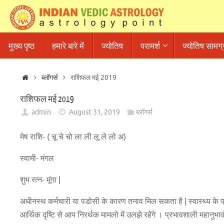
Skip
to
content
Skip
मुख्य पृष्ठ
हमारे बारे में
ज्योतिष
परामर्श
ज्योतिष सामग्
to
content
Home
ब्लॉगर्स
राशिफल मई 2019
राशिफल मई 2019
admin
August 31, 2019
ब्लॉगर्स
मेष राशि- ( चू चे चो ला ली लू ले लो अ)
स्वामी- मंगल
शुभ रत्न- मूंगा |
अधीनस्थ कर्मचारी या पडोसी के कारण तनाव मिल सकता है | स्वास्थ्य के 
आर्थिक दृष्टि से आप निरर्थक मामलो में उलझे रहेंगे । प्रभावशाली महान