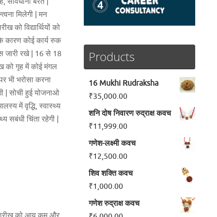
 है, सावधानी बरते |
्वना मिलेगी | मन
ीख को विद्यार्थियों को
 के कारण कोई कार्य रुक
Products
स जारी रखे | 16 से 18
ीख को गृह में कोई मंगल
सी पर भी भरोसा करना
16 Mukhi Rudraksha
होगी | सोची हुई योजनाओ
₹
35,000.00
य में वृद्धि, स्वास्थ्य
शनि दोष निवारण रुद्राक्ष कवच
य सबंधी चिंता रहेगी |
₹
11,999.00
गणेश-लक्ष्मी कवच
₹
12,500.00
शिव शक्ति कवच
₹
1,000.00
गणेश रुद्राक्ष कवच
व 2 तारीख को आय कम और
₹
6,000.00